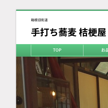
箱根旧街道
手打ち蕎麦 桔梗屋
TOP
お