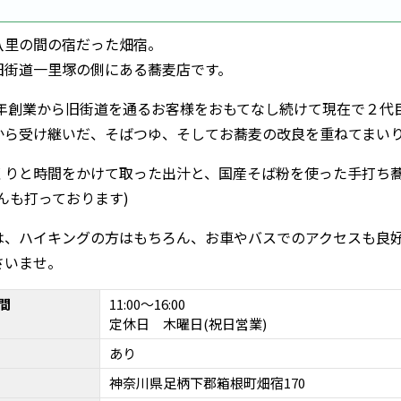
八里の間の宿だった畑宿。
旧街道一里塚の側にある蕎麦店です。
70年創業から旧街道を通るお客様をおもてなし続けて現在で２代
から受け継いだ、そばつゆ、そしてお蕎麦の改良を重ねてまい
くりと時間をかけて取った出汁と、国産そば粉を使った手打ち
んも打っております)
は、ハイキングの方はもちろん、お車やバスでのアクセスも良
さいませ。
間
11:00～16:00
定休日 木曜日(祝日営業)
あり
神奈川県足柄下郡箱根町畑宿170