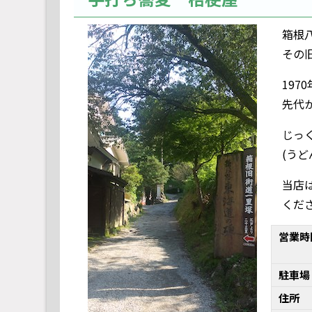
箱根
その
19
先代
じっ
(うど
当店
くだ
営業時
駐車場
住所